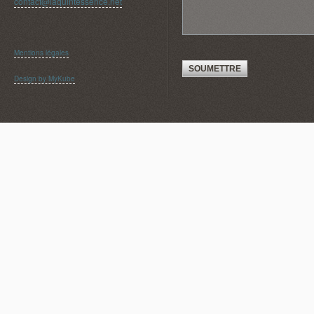
contact@laquintessence.net
Mentions légales
SOUMETTRE
Design by MyKube