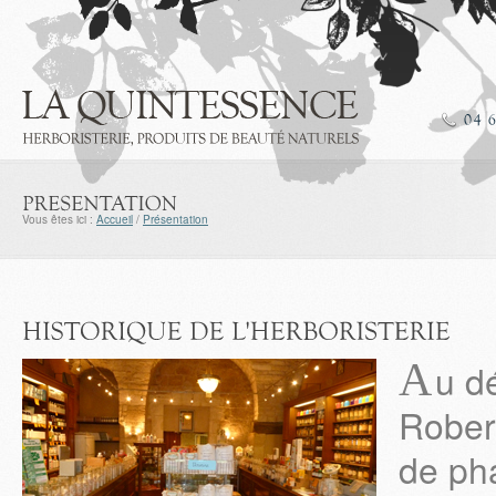
Vous êtes ici :
Accueil
/
Présentation
A
u d
Robert
de ph